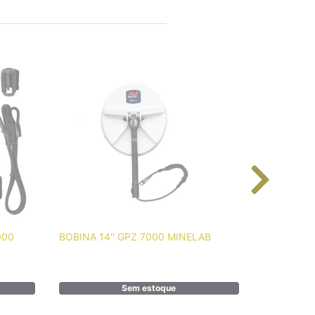
000
BOBINA 14" GPZ 7000 MINELAB
detector 
Sem estoque